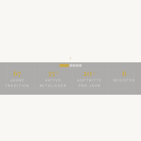
67
35+
20+
6
JAHRE
AKTIVE
AUFTRITTE
REGISTER
TRADITION
MITGLIEDER
PRO JAHR
Datenschutz
Diese Website nutzt keine Cookies und kein Tracking.
Für die Karte auf der Kontaktseite laden wir Inhalte von
OpenStreetMap. Weitere Infos in unserer