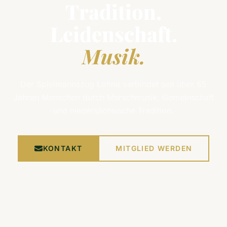
Tradition.
Foto:
Leidenschaft.
OM-
Online
Musik.
Der Spielmannszug Lohne verbindet seit über 65
Jahren Menschen durch Marschmusik, Gemeinschaft
und niedersächsische Tradition.
KONTAKT
MITGLIED WERDEN